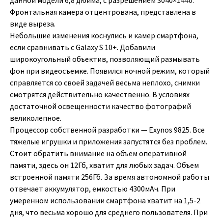
данной модели 6,8 дюйма, с разрешением 3040×1440.
Фронтальная камера отцентрована, представлена в
виде выреза.
Небольшие изменения коснулись и камер смартфона,
если сравнивать с Galaxy S 10+. Добавили
широкоугольный объектив, позволяющий размывать
фон при видеосъемке. Появился ночной режим, который
справляется со своей задачей весьма неплохо, снимки
смотрятся действительно качественно. В условиях
достаточной освещенности качество фотографий
великолепное.
Процессор собственной разработки — Exynos 9825. Все
тяжелые игрушки и приложения запустятся без проблем.
Стоит обратить внимание на объем оперативной
памяти, здесь он 12Гб, хватит для любых задач. Объем
встроенной памяти 256Гб. За время автономной работы
отвечает аккумулятор, емкостью 4300мАч. При
умеренном использовании смартфона хватит на 1,5-2
дня, что весьма хорошо для среднего пользователя. При