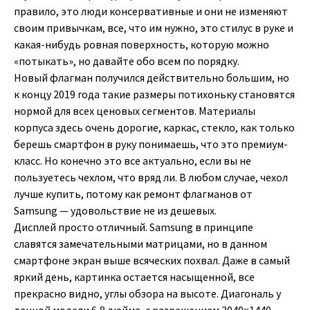
правило, это люди консервативные и они не изменяют
своим привычкам, все, что им нужно, это стилус в руке и
какая-нибудь ровная поверхность, которую можно
«потыкать», но давайте обо всем по порядку.
Новый флагман получился действительно большим, но
к концу 2019 года такие размеры потихоньку становятся
нормой для всех ценовых сегментов. Материалы
корпуса здесь очень дорогие, каркас, стекло, как только
берешь смартфон в руку понимаешь, что это премиум-
класс. Но конечно это все актуально, если вы не
пользуетесь чехлом, что вряд ли. В любом случае, чехол
лучше купить, потому как ремонт флагманов от
Samsung — удовольствие не из дешевых.
Дисплей просто отличный. Samsung в принципе
славятся замечательными матрицами, но в данном
смартфоне экран выше всяческих похвал. Даже в самый
яркий день, картинка остается насыщенной, все
прекрасно видно, углы обзора на высоте. Диагональ у