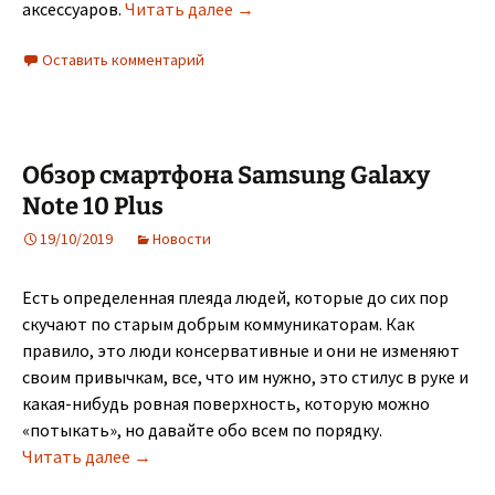
Наушники Apple AirPods (SEO)
аксессуаров.
Читать далее
→
Оставить комментарий
Обзор смартфона Samsung Galaxy
Note 10 Plus
19/10/2019
Новости
Есть определенная плеяда людей, которые до сих пор
скучают по старым добрым коммуникаторам. Как
правило, это люди консервативные и они не изменяют
своим привычкам, все, что им нужно, это стилус в руке и
какая-нибудь ровная поверхность, которую можно
«потыкать», но давайте обо всем по порядку.
Обзор смартфона Samsung Galaxy Note 10 Plu
Читать далее
→