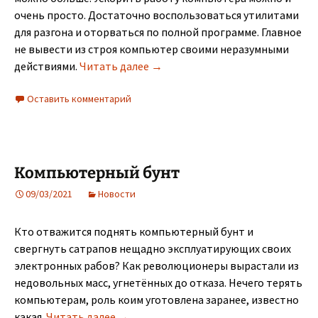
очень просто. Достаточно воспользоваться утилитами
для разгона и оторваться по полной программе. Главное
не вывести из строя компьютер своими неразумными
Что следует делать и чего не н
действиями.
Читать далее
→
Оставить комментарий
Компьютерный бунт
09/03/2021
Новости
Кто отважится поднять компьютерный бунт и
свергнуть сатрапов нещадно эксплуатирующих своих
электронных рабов? Как революционеры вырастали из
недовольных масс, угнетённых до отказа. Нечего терять
компьютерам, роль коим уготовлена заранее, известно
Компьютерный бунт
какая.
Читать далее
→