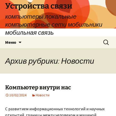
Устройства связи
компьютеры локальные
компьютерные сети мобильники
мобильная связь
Перейти
Найти:
Меню
к
содержимому
Архив рубрики: Новости
Компьютер внутри нас
10/02/2024
Новости
С развитием информационных технологий и научных
открытий, границы между человеком и машиной